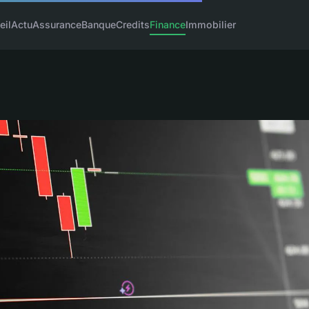
eil
Actu
Assurance
Banque
Credits
Finance
Immobilier