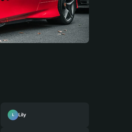
Lily
L