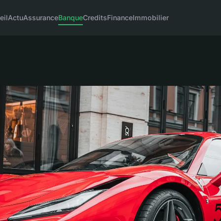
eil
Actu
Assurance
Banque
Credits
Finance
Immobilier