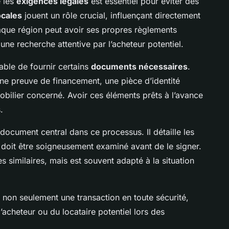
 les
exigences légales
est essentiel pour éviter des
ocales
jouent un rôle crucial, influençant directement
aque région peut avoir ses propres règlements
une recherche attentive par l’acheteur potentiel.
sable de fournir certains
documents nécessaires
.
e preuve de financement, une pièce d’identité
obilier concerné. Avoir ces éléments prêts à l’avance
.
n document central dans ce processus. Il détaille les
t doit être soigneusement examiné avant de le signer.
s similaires, mais est souvent adapté à la situation
on seulement une transaction en toute sécurité,
’acheteur ou du locataire potentiel lors des