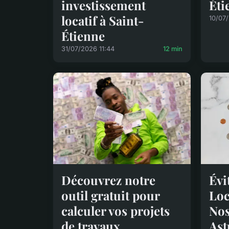
investissement
Éti
locatif à Saint-
10/07
Étienne
31/07/2026 11:44
12 min
Découvrez notre
Évi
outil gratuit pour
Loc
calculer vos projets
Nos
de travaux
Ast