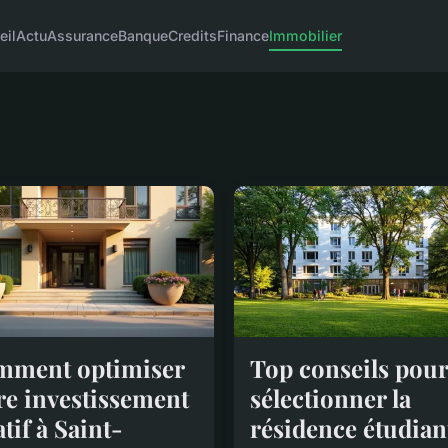
eil
Actu
Assurance
Banque
Credits
Finance
Immobilier
mment optimiser
Top conseils pour
re investissement
sélectionner la
atif à Saint-
résidence étudian